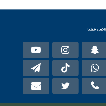
اصل معنا
سناب
انستقرام
يوتيوب
تشات
واتساب
TikTok
تيلقرام
phone
تويتر
mail
عربي