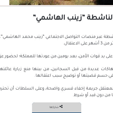
ناشطة عبر منصات التواصل الاجتماعي “زينب محمد الهاشمي”، 
لاعتقال.
 يد قوات الأمن، بعد يومين من عودتها للمملكة؛ لحضور عزاء
كات عديدة من قبل السجانين، من بينها منع زيارة عائلتها
ي حسم قضيتها أو توضيح سبب اعتقالها.
لمعتقل جريمة إخفاء قسري واضحة، وعلى السلطات أن تحت
من دون قيد أو شرط.
شاركها
فيسبوك
تويتر
مشاركة عبر البريد
طباعة