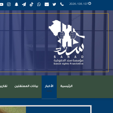
phone
تويتر
mail
واتساب
TikTok
تيلقرام
سناب
انست
07 / 08 / 2026
عربي
تشات
الرئيسية
الأخبار
بيانات المعتقلين
تقاري