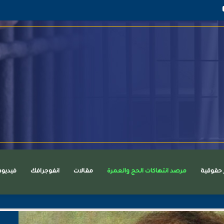
قرام
يوتيوب
ر حقوقية
مرصد انتهاكات الحج والعمرة
مقالات
انفوجرافك
فيديو