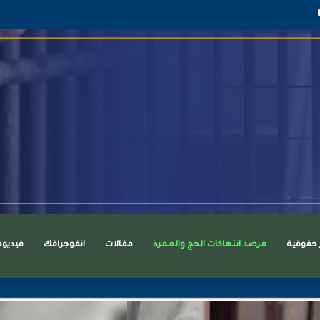
قرام
يوتيوب
ر حقوقية
مرصد انتهاكات الحج والعمرة
مقالات
انفوجرافك
فيديو