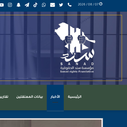
phone
تويتر
mail
واتساب
TikTok
تيلقرام
سناب
انست
07 / 08 / 2026
عربي
تشات
الرئيسية
الأخبار
بيانات المعتقلين
تقاري