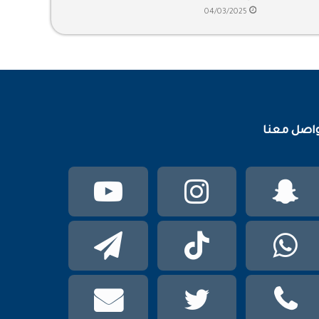
الماضي
04/03/2025
اصل معنا
سناب
انستقرام
يوتيوب
تشات
واتساب
TikTok
تيلقرام
phone
تويتر
mail