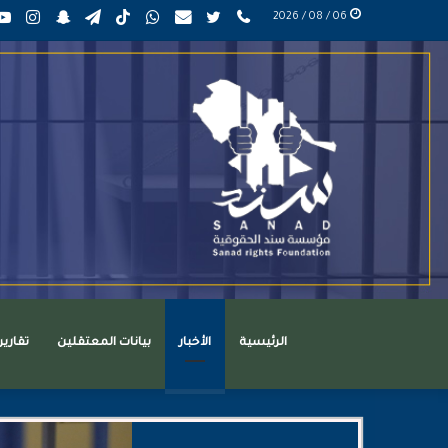
phone
تويتر
mail
واتساب
TikTok
تيلقرام
سناب
انست
06 / 08 / 2026
عربي
تشات
الرئيسية
الأخبار
بيانات المعتقلين
تقاري