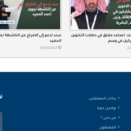
: تصاعد مقلق في حملات التخوين
سند تدعو إلى الافراج عن الناشطة نج
كين في وسم
الحميد
ر_الموارد_البشرية
18/09/2023
22
تو
بيانات المعتقلين
تواصل معنا
من نحن ؟
المعتلقون