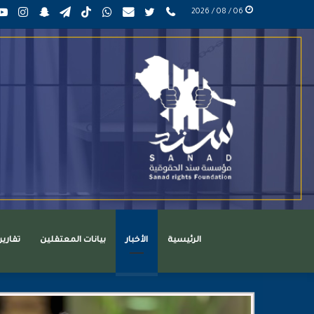
phone
تويتر
mail
واتساب
TikTok
تيلقرام
سناب
انست
06 / 08 / 2026
عربي
تشات
الرئيسية
الأخبار
بيانات المعتقلين
تقاري