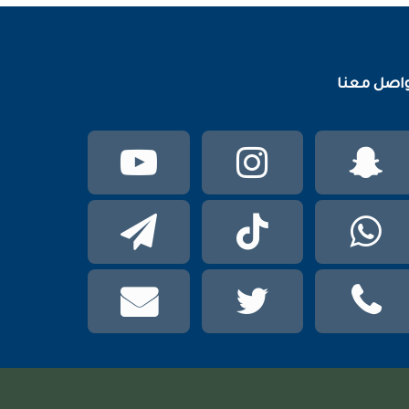
اصل معنا
سناب
انستقرام
يوتيوب
تشات
واتساب
TikTok
تيلقرام
phone
تويتر
mail
عربي