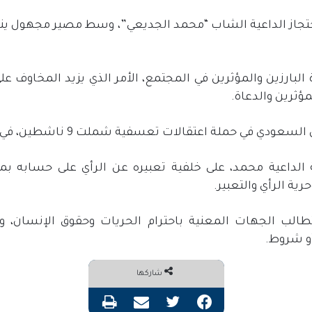
جاز الداعية الشاب “محمد الجديعي”، وسط مصير مجهول ينت
البارزين والمؤثرين في المجتمع، الأمر الذي يزيد المخاوف ع
ؤثرين والدعاة.
في حملة اعتقالات تعسفية شملت 9 ناشطين، في شهر أبريل 2020م.
لداعية محمد، على خلفية تعبيره عن الرأي على حسابه بموق
ة الرأي والتعبير.
الب الجهات المعنية باحترام الحريات وحقوق الإنسان، وا
أو شروط.
شاركها
فيسبوك
تويتر
مشاركة عبر البريد
طباعة