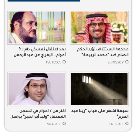
محكمة الاستئناف تؤيد الحكم
بعد اعتقال تعسفي دام لـ 9
الصادر ضد “محمد الربيعة”
أعوام.. الإفراج عن عبد الرحمن
الحامد
11/01/2023
20/10/2021
سبعة أشهر على غياب “رينا عبد
أكثر من 7 أعوام في السجن..
العزيز”
المعتقل “وليد أبو الخير” يواصل
المعاناة
17/04/2021
23/12/2021