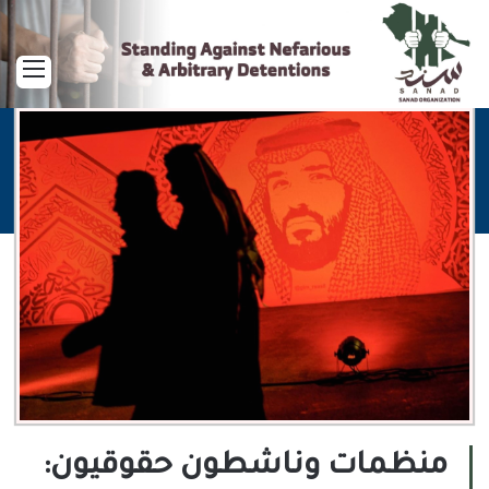
القا
منظمات وناشطون حقوقيون: