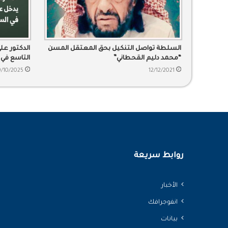
السلطة تواصل التنكيل بحق المعتقل المسن
الدكتور عل
“محمد دليم القحطاني”
التاسع في
/10/2025
12/12/2021
روابط سريعة
الأخبار
انفوجرافك
بيانات