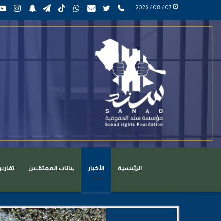
phone
تويتر
mail
واتساب
TikTok
تيلقرام
سناب
انست
07 / 08 / 2026
عربي
تشات
الرئيسية
الأخبار
بيانات المعتقلين
تقاري