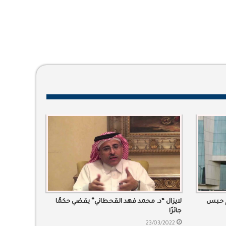
م حبس
لايزال “د. محمد فهد القحطاني” يقضي حكمًا
جائرًا
23/03/2022