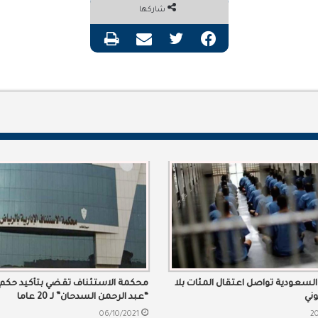
شاركها
فيسبوك
تويتر
مشاركة عبر البريد
طباعة
لسعودية تواصل اعتقال المئات بلا
محكمة الاستئناف تقضي بتأكيد حك
ني
“عبد الرحمن السدحان” لـ 20 عاما
06/10/2021
20