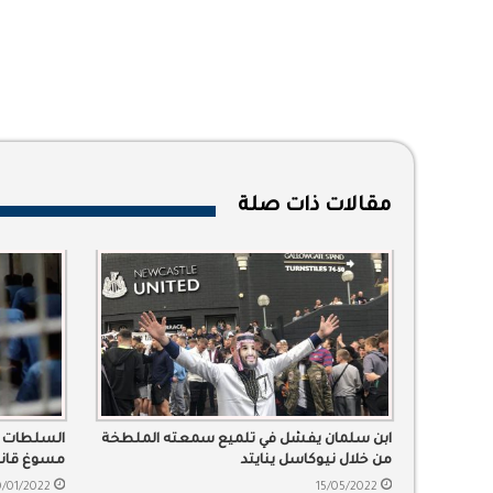
مقالات ذات صلة
ابن سلمان يفشل في تلميع سمعته الملطخة
السلطات ا
من خلال نيوكاسل ينايتد
مسوغ قانو
/01/2022
15/05/2022