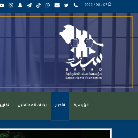
phone
تويتر
mail
واتساب
TikTok
تيلقرام
سناب
انست
07 / 08 / 2026
عربي
تشات
الرئيسية
الأخبار
بيانات المعتقلين
تقاري