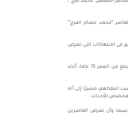
قاصر المعتقل “محمد فرج”،
القاصر “محمد عصام الفرج”
ق في الانتهاكات التي تعرض
وعن اعتقال الفرج، أكد الفريق على أن قوات الأمن اعتقلته خلال 29 يونيو 2017، حين كان يبلغ من العمر 15 عاما، أثناء
ب اعتقالهم، مشيرًا إلى أنه
 المخصص للأحداث.
اسيما وأن تعرض القاصرين