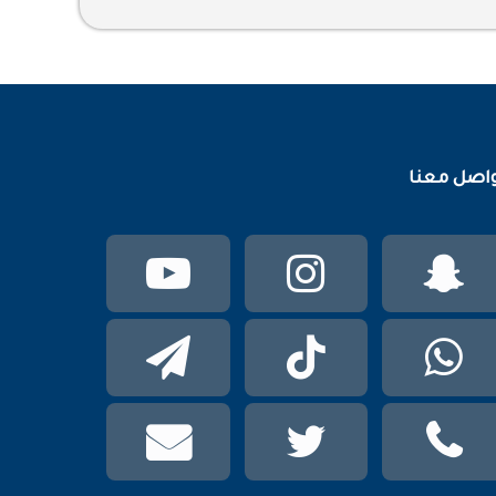
اصل معنا
سناب
انستقرام
يوتيوب
تشات
واتساب
TikTok
تيلقرام
phone
تويتر
mail