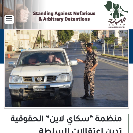
القا
منظمة “سكاي لاين” الحقوقية
تدين اعتقالات السلطة