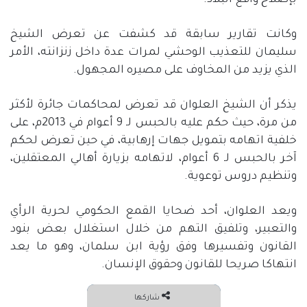
بإصلاح واقع البلاد
.
وكانت تقارير سابقة قد كشفت عن تعرض الشيخ
سليمان للتعذيب الوحشي لمرات عدة داخل زنزانته، الأمر
الذي يزيد من المخاوف على مصيره المجهول
.
يذكر أن الشيخ العلوان قد تعرض لمحاكمات جائرة لأكثر
من مرة، حيث حكم عليه بالحبس لـ
9
أعوام في
2013
م، على
خلفية اتهامه بتمويل جهات إرهابية، في حين تعرض لحكم
آخر بالحبس لـ
6
أعوام، لاتهامه بزيارة أهالي المعتقلين،
وتنظيم دروس توعوية
.
ويعد العلوان، أحد ضحايا القمع الحكومي لحرية الرأي
والتعبير، وتلفيق التهم من خلال استغلال بعض بنود
القانون وتفسيرها وفق رؤية ابن سلمان، وهو ما يعد
انتهاكا صريحا للقانون وحقوق الإنسان
.
شاركها