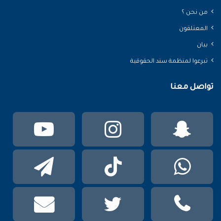
من نحن ؟
المعتلقون
بيان
تبرعوا لمنظمة سند الحقوقية
تواصل معنا
سناب
انستقرام
يوتي
تشات
واتساب
TikTok
تيلقر
phone
تويتر
mail