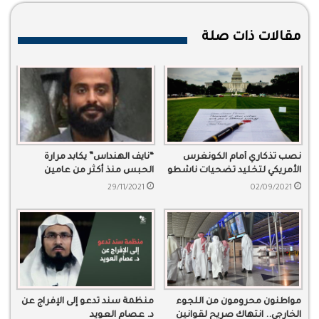
مقالات ذات صلة
نصب تذكاري أمام الكونغرس
“نايف الهنداس” يكابد مرارة
الأمريكي لتخليد تضحيات ناشطو
الحبس منذ أكثر من عامين
السعودية
29/11/2021
02/09/2021
مواطنون محرومون من اللجوء
منظمة سند تدعو إلى الإفراج عن
الخارجي.. انتهاك صريح لقوانين
د. عصام العويد