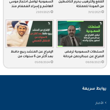
القمع والترهيب يحرم الناشطين
السعودية تواصل احتجاز موسى
من العودة للمملكة
الهاشم و إسراء الغمغام منذ
2015 وسط أحكام قاسية
23/01/2025
31/12/2021
وانتهاكات حقوقية
السلطات السعودية ترفض
الإفراج عن المنشد ربيع حافظ
الافراج عن عبدالرحمن فرحانة
بعد أكثر من 6 سنوات من
لحضور جنازة والدته
الاعتقال التعسفي
05/08/2024
08/08/2023
روابط سريعة
الأخبار