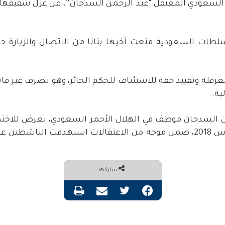
سعودي المعتقل “عبد الرحمن السدحان”، عن عزل شقيقها ا
لطات السعودية منعت أخيها بتاتا من الاتصال والزيارة حتى
عرقلة وتقييد حقة للاستئناف للحكم الجائر، وهو تصرف غير قانو
ية.
حمن السدحان موظف في الهلال الأحمر السعودي، تعرض للاخت
شرطة سرّية يوم 12 آذار/ مارس 2018، ضمن موجة من الاعتقالات استهدفت ا
شاركها
فيسبوك
تويتر
مشاركة عبر البريد
طباعة