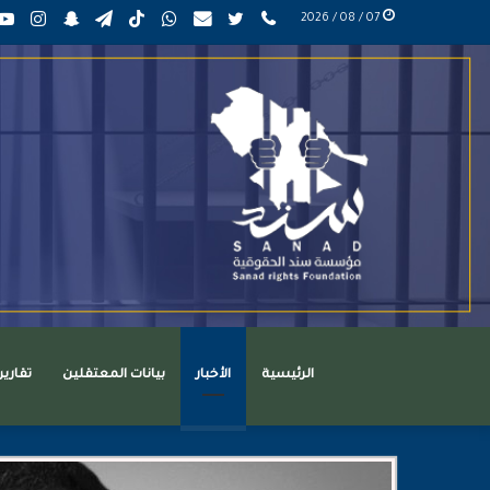
phone
تويتر
mail
واتساب
TikTok
تيلقرام
سناب
انست
07 / 08 / 2026
عربي
تشات
الرئيسية
الأخبار
بيانات المعتقلين
تقاري