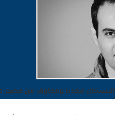
السدحان مجددا ومخاوف من مصير 