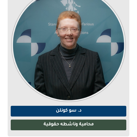
د. سو كونلن
محامية وناشطه حقوقية