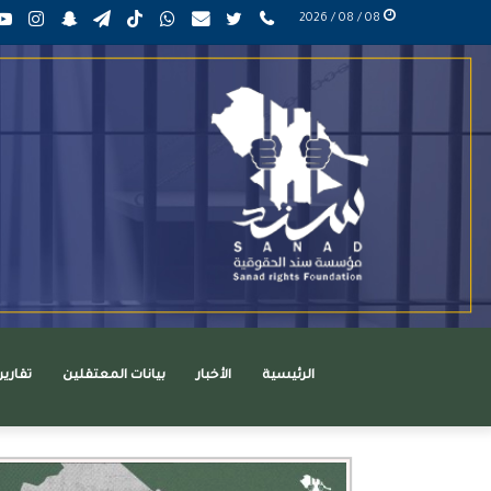
phone
تويتر
mail
واتساب
TikTok
تيلقرام
سناب
انست
08 / 08 / 2026
عربي
تشات
الرئيسية
الأخبار
بيانات المعتقلين
تقاري