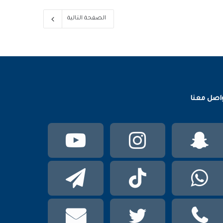
الصفحة التالية
اصل معنا
سناب
انستقرام
يوتيوب
تشات
واتساب
TikTok
تيلقرام
phone
تويتر
mail