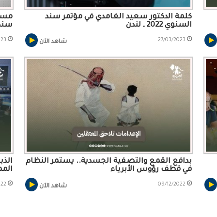
كلمة الدكتور سعيد الغامدي في مؤتمر سند
مساح
السنوي 2022 ـ لندن
سند 
023
27/03/2023
شاهد الآن
بدافع القمع والتصفية الجسدية.. يستمر النظام
الذب
في قطف رؤوس الأبرياء
المم
022
09/12/2022
شاهد الآن