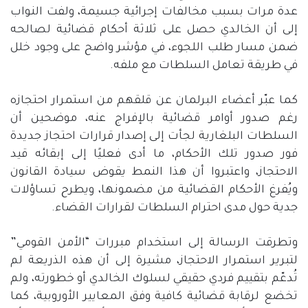
عدة مرات بسبب مخالفات إجرائية جسيمة، ولفت النواب
إلى أن الخالدي حصل على ثلاثة أحكام قضائية لصالحه
ضمن مسار طلب اللجوء، في مؤشر واضح على وجود خلل
في طريقة تعامل السلطات مع ملفه
.
كما عبّر أعضاء البرلمان عن قلقهم من استمرار احتجازه
رغم صدور أوامر قضائية بالإفراج عنه، موضحين أن
السلطات البلغارية لجأت إلى إصدار قرارات احتجاز جديدة
فور صدور تلك الأحكام، ما أدى فعليًا إلى إبقائه قيد
الاحتجاز، واعتبروا أن هذا النمط يقوض سيادة القانون
ويُفرغ الأحكام القضائية من مضمونها، ويطرح تساؤلات
جدية حول مدى احترام السلطات لقرارات القضاء
.
وتطرقت الرسالة إلى استخدام مبررات
“
الأمن القومي
”
لتبرير استمرار الاحتجاز، مشيرة إلى أن هذه الذريعة لم
تُدعّم بتقييم فردي حقيقي لسلوك الخالدي أو خطورته، ولم
تخضع لرقابة قضائية كافية وفق المعايير الأوروبية، كما