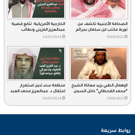
الصحافة الأجنبية تكشف عن
الخارجية الأمريكية: نتابع قضية
تورط مكتب ابن سلمان بجرائم
عبدالعزيز المزيني ونطالب
تجسس
بالعدالة والشفافية
04/07/2024
17/08/2022
الإهمال الطبي يزيد معاناة الشيخ
منظمة سند تدين استمرار
“محمد القحطاني” داخل السجن
اعتقال د. عبدالعزيز محمد العبد
اللطيف وتدعو إلى إطلاق سراحه
06/05/2024
27/06/2021
فورًا
روابط سريعة