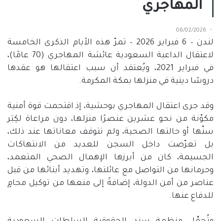
المهاجري
06/02/2026
لندن – 6 فبراير 2026 – تمرّ هذه الأيام الذكرى الخامسة
لاعتقال الداعية السعودية عائشة المهاجري
(70
عامًا
)
،
في فبراير
2021
، ويُعتقد أن سبب اعتقالها هو عقدها
دروسًا دينية في منزلها بمكة المكرمة
.
وقد جرى اعتقال المهاجري بوحشية، إذ اقتحمت قوة أمنية
مكوّنة من نحو عشرين عنصرًا منزلها، دون مراعاة لكِبَر
سنّها أو حالتها الصحية، ولم تتوقف معاناتها عند ذلك،
بل تعرّضت داخل السجن للعديد من الانتهاكات
الجسيمة، كان من أبرزها الإهمال الصحي المتعمد،
وحرمانها من التواصل مع عائلتها، وتهديد أبنائها من قبل
عناصر من أمن الدولة، إضافةً إلى منعها من توكيل محامٍ
للدفاع عنها
.