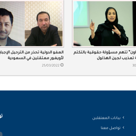
ون” تتهم مسؤولة حقوقية بالتكتم
العفو الدولية تحذّر من الترحيل الإجبا
 تعذيب لجين الهذلول
لأويغور معتقلين في السعودية
25/03/2022
30
تو
بيانات المعتقلين
تواصل معنا