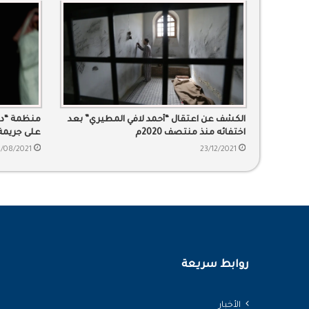
الكشف عن اعتقال “أحمد لافي المطيري” بعد
منظمة “دا
اختفائه منذ منتصف 2020م
على جريمة
/08/2021
23/12/2021
روابط سريعة
الأخبار