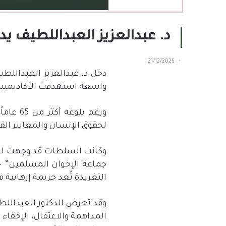
د. عبدالعزيز العبداللطيف يدخل عامه ال
21/12/2025
دخل د
.
عبدالعزيز العبداللط
واسعة استهدفت الأكاديميين و
ورغم بلوغه أكثر من
65
عاما
لحقوق الإنسان والمعايير القا
وكانت السلطات قد وجهت له 
جماعة الإخوان المسلمين
 —
التغريدة تُعد جريمة إرهابية 
وقد تعرض الدكتور العبدالل
المداهمة والاعتقال، الإخفاء