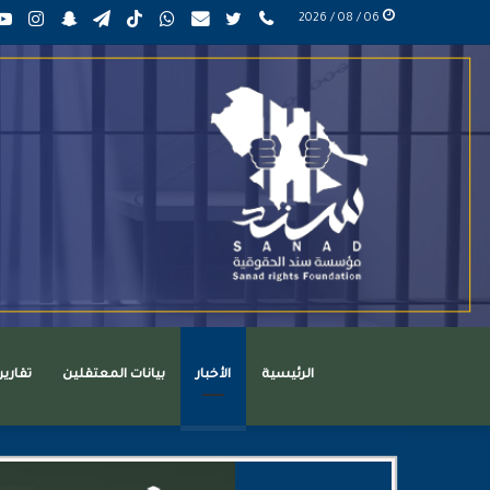
phone
تويتر
mail
واتساب
TikTok
تيلقرام
سناب
انست
06 / 08 / 2026
عربي
تشات
الرئيسية
الأخبار
بيانات المعتقلين
تقاري