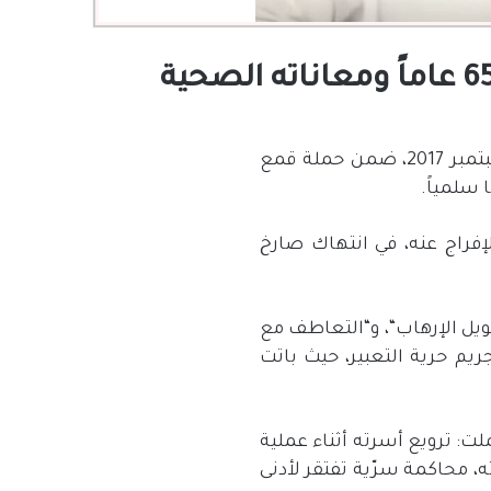
تمبر
2017
، ضمن حملة قمع
 سلمياً
.
إفراج عنه، في انتهاك صارخ
يل الإرهاب
“
، و
“
التعاطف مع
م حرية التعبير، حيث باتت
ملت
:
ترويع أسرته أثناء عملية
، محاكمة سرّية تفتقر لأدنى