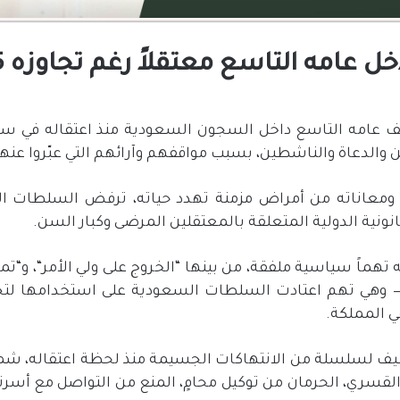
تاسع معتقلاً رغم تجاوزه 65 عاماً ومعاناته الصحية
يف عامه التاسع داخل السجون السعودية منذ اعتقاله في سب
الدعاة والناشطين، بسبب مواقفهم وآرائهم التي عبّروا عنها
ً ومعاناته من أمراض مزمنة تهدد حياته، ترفض السلطات ال
نونية الدولية المتعلقة بالمعتقلين المرضى وكبار السن
.
تهماً سياسية ملفقة، من بينها
“
الخروج على ولي الأمر
“
، و
“
تمو
”
وهي تهم اعتادت السلطات السعودية على استخدامها لتجري
في المملكة
.
طيف لسلسلة من الانتهاكات الجسيمة منذ لحظة اعتقاله، ش
 القسري، الحرمان من توكيل محامٍ، المنع من التواصل مع أسرته