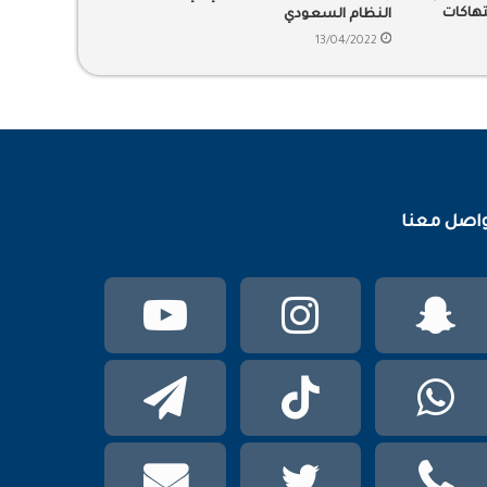
تهاكات
النظام السعودي
13/04/2022
اصل معنا
سناب
انستقرام
يوتيوب
تشات
واتساب
TikTok
تيلقرام
phone
تويتر
mail