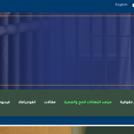
قرام
يوتيوب
English
ر حقوقية
مرصد انتهاكات الحج والعمرة
مقالات
انفوجرافك
فيديو