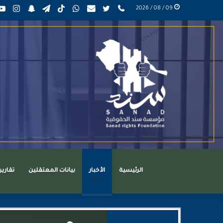
phone
تويتر
mail
واتساب
TikTok
تيلقرام
سناب
انست
09 / 08 / 2026
عربي
تشات
الرئيسية
الأخبار
بيانات المعتقلين
تقاري