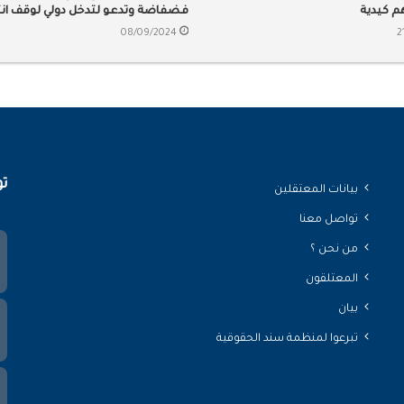
م كيدية
فضفاضة وتدعو لتدخل دولي لوقف ان
حقوق الإنسان في السعودية
08/09/2024
2
تو
بيانات المعتقلين
تواصل معنا
من نحن ؟
المعتلقون
بيان
تبرعوا لمنظمة سند الحقوقية