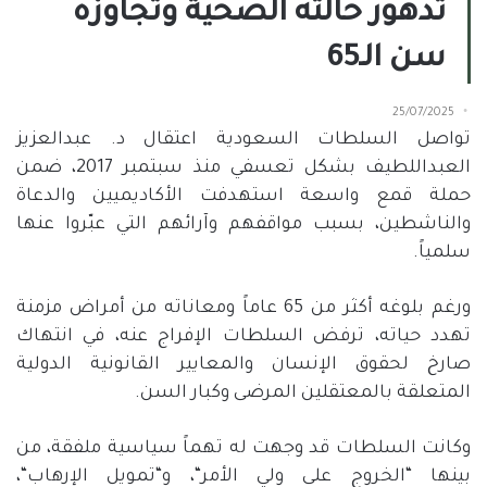
تدهور حالته الصحية وتجاوزه
سن الـ65
25/07/2025
تواصل السلطات السعودية اعتقال د
.
عبدالعزيز
العبداللطيف بشكل تعسفي منذ سبتمبر
2017
، ضمن
حملة قمع واسعة استهدفت الأكاديميين والدعاة
والناشطين، بسبب مواقفهم وآرائهم التي عبّروا عنها
سلمياً
.
ورغم بلوغه أكثر من
65
عاماً ومعاناته من أمراض مزمنة
تهدد حياته، ترفض السلطات الإفراج عنه، في انتهاك
صارخ لحقوق الإنسان والمعايير القانونية الدولية
المتعلقة بالمعتقلين المرضى وكبار السن
.
وكانت السلطات قد وجهت له تهماً سياسية ملفقة، من
بينها
“
الخروج على ولي الأمر
“
، و
“
تمويل الإرهاب
“
،