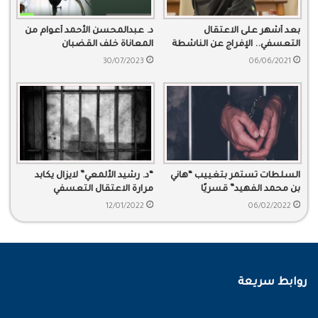
بعد أشهر على الاعتقال
د. عبدالمحسن الأحمد أعوام من
التعسفي.. الإفراج عن الناشطة
المعاناة خلف القضبان
“لجين داغستاني”
30/07/2023
06/06/2021
السلطات تستمر بتغييب “هاني
“د. رشيد الألمعي” لايزال يكابد
بن محمد الفهيد” قسريًا
مرارة الاعتقال التعسفي
12/01/2022
06/02/2022
روابط سريعة