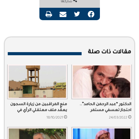
شاركها
فيسبوك
تويتر
مشاركة عبر البريد
طباعة
مقالات ذات صلة
الدكتور “عبد الرحمن الحامد”..
منع المراقبين من زيارة السجون
احتجاز تعسفي مستمر
يعقّد ملف معتقلي الرأي في
السعودية
18/10/2021
24/03/2022