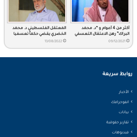
أكثر من 4 أعوام و “د. محمد
المعتقل الفلسطيني د. محمد
البراك” رهن الاعتقال التعسفي
الخضري يقضي حكماً تعسفيا
لمدة 15 عاما في سجون المملكة
13/08/2022
09/12/2021
روابط سريعة
الأخبار
انفوجرافك
بيانات
تقارير حقوقية
فيديوهات