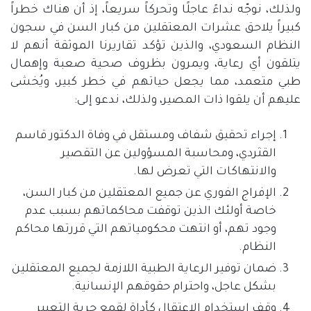
ولذلك، نوجّه نداءً عاجلًا وتحركاً سريعاً، إذ أن هناك خطراً
كبيراً يلاحق عشرات المعتقلين من كبار السن في سجون
النظام السعودي، والذين تؤكد تقاريرنا الموثقة أنهم لا
يتلقون أي رعاية، ويمرون بظروف صحية صعبة وإهمال
طبي متعمد، مما يجعل حياتهم في خطر كبير، ويُخشى
عليهم أن يلقوا ذات المصير، ولذلك، ندعو إلى
:
إجراء تحقيق شفاف ومستقل في وفاة الدكتور قاسم
القثردي، ومحاسبة المسؤولين عن التقصير
والانتهاكات التي تعرض لها
.
الإفراج الفوري عن جميع المعتقلين من كبار السن،
خاصة أولئك الذين توقفت محاكماتهم بسبب عدم
وجود تهم، أو انتهت محكومياتهم التي قررتها محاكم
النظام
.
ضمان توفير الرعاية الطبية اللازمة لجميع المعتقلين
بشكل عاجل، واحترام حقوقهم الإنسانية
.
وقف استخدام الاعتقال كأداة لقمع حرية التعبير