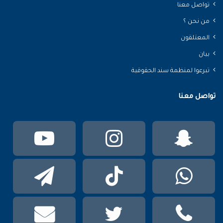
تواصل معنا
من نحن ؟
المعتلقون
بيان
تبرعوا لمنظمة سند الحقوقية
تواصل معنا
سناب
انستقرام
يوتي
تشات
واتساب
TikTok
تيلقر
phone
تويتر
mail