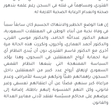
القثردي، ومساهِماً في قتله في السجن رغم علمه بتدهور
صحته وانعدام الرعاية الصحية اللازمة له
.
إن هذا الوضع الخطير والانتهاك الجسيم كان سابقاً سبباً
في وفاة نخبة من أبناء الوطن في المعتقلات السعودية،
منهم الدكتور عبدالله الحامد، والدكتور موسى القرني،
والدكتور أحمد العماري، وآخرون، وتكررت هذه الحالة مرة
أخرى مع الدكتور قاسم القثردي، دون أن يُبدي النظام أي
نية لحماية أرواح المعتقلين في السجون، وهذا يؤكد
السياسة الممنهجة التي يتبعها النظام القمعي
السعودي لإزهاق أرواح عدد كبير من المعتقلين داخل
السجون بإهمالهم طبيّاً وتركهم فريسة للأمراض، وعدم
مراعاة كبر سنهم، فضلًا عن أن اعتقالهم تعسفي وغير
قانوني، وكل التهم المنسوبة إليهم باطلة، إضافة إلى
عرضهم على محاكم مسيّسة تفتقد لأدنى معايير العدالة
والقانون
.