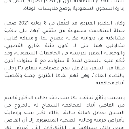
بسبب انعدام الشفافية، دون أن يصدر تصريح رسمي من
إدارة السجون السعودية يوضح ملابسات الوفاة
.
وكان الدكتور القثردي قد اعتُقل في
8
يوليو
2021
ضمن
حملة استهدفت مجموعة من مثقفي أبها، على خلفية
مشاركته في ديوانية فكرية مصرح لها، وامتلاكه كتابين
متداولين هما
:
حتى
لا
تكون
فتنة لغازي القصيبي،
والوجودية المقرر تدريسه في الجامعات السعودية، وقد
حُكم عليه بالسجن لمدة
8
سنوات، مع
8
سنوات أخرى
منعًا من السفر، بناءً على تهم فضفاضة تتعلق بـ
“
الإخلال
بالنظام العام
“
، وهي تهم نفاها القثردي جملة وتفصيلًا
أثناء محاكمته
.
وبحسب وثائق تحتفظ بها سند، فقد طالب الدكتور قاسم
من القاضي أثناء المحاكمة السماح له بالخروج من
السجن مقابل كفالة مالية، وذلك لكبر سنه وإصابته
بأمراض مزمنة وحالته الصحية المتدهورة، إلا أن القاضي
رفض ذلك، مساهماً في الانتهاكات التي تعرض لها