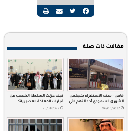
فيسبوك
تويتر
مشاركة عبر البريد
طباعة
مقالات ذات صلة
خاص – سند: الاستهزاء بمجلس
كيف عزلت السلطة الشعب عن
الشورى السعودي أحد التهم التي
قرارات المملكة المصيرية؟
تقودك إلى الحبس الانفرادي 22
28/01/2022
06/06/2022
شهراً