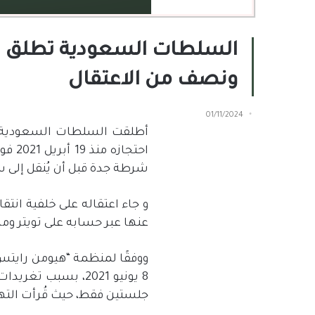
السلطات السعودية تطلق سر
ونصف من الاعتقال
01/11/2024
أطلقت السلطات السعودية سر
احتجازه منذ
19
أبريل
2021
فور
شرطة جدة قبل أن يُنقل إل
و جاء اعتقاله على خلفية ان
عنها عبر حسابه على تويتر وم
ووفقًا لمنظمة
“
هيومن رايت
8
يونيو
2021
، بسبب تغريدات 
جلستين فقط، حيث قُرأت التهم