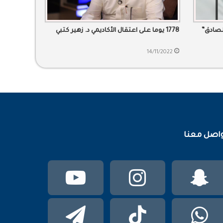
1778 يوما على اعتقال الأكاديمي د. زهير كتبي
14/11/2022
اصل معنا
سناب
انستقرام
يوتيوب
تشات
واتساب
TikTok
تيلقرام