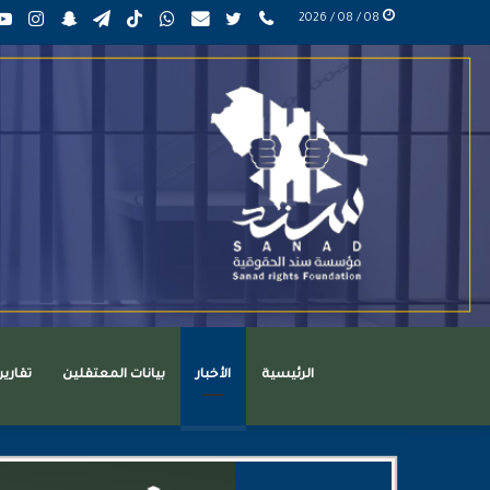
phone
تويتر
mail
واتساب
TikTok
تيلقرام
سناب
انست
08 / 08 / 2026
عربي
تشات
الرئيسية
الأخبار
بيانات المعتقلين
تقاري