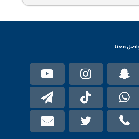
اصل معنا
سناب
انستقرام
يوتيوب
تشات
واتساب
TikTok
تيلقرام
phone
تويتر
mail