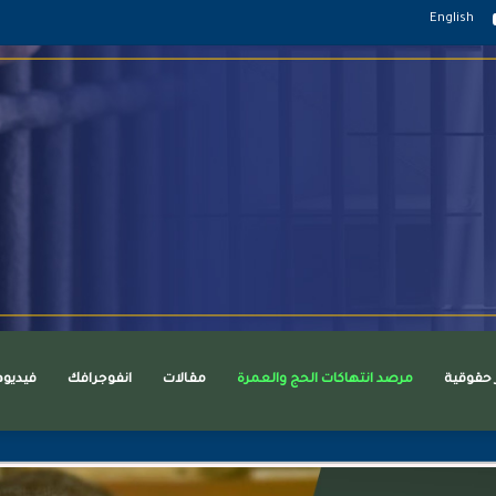
قرام
يوتيوب
English
ر حقوقية
مرصد انتهاكات الحج والعمرة
مقالات
انفوجرافك
فيديو