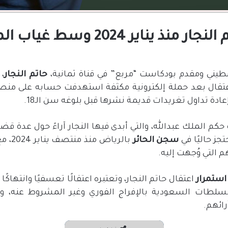
 غياب المعلومات عن ظروف اعتقاله
لسطيني ومقدم بودكاست
“
مربع
”
في قناة ثمانية،
حاتم
النجار
، 
عتقال بعد حملة إلكترونية مكثفة استهدفت حسابه على منص
ادة تداول تغريدات قديمة نشرها قبل بلوغه سن الـ
18.
حكم الملك عبدالله، والتي أبدى فيها النجار آراءً حول عدة قض
جز حاليًا في
سجن
الحائر
بالرياض منذ منتصف يناير
2024
، م
م التي وُجهت إليه
.
استمرار
اعتقال حاتم النجار، وتعتبره اعتقالًا تعسفيًا وانتهاكً
لسلطات السعودية بالإفراج الفوري وغير المشروط عنه، 
رائهم
.