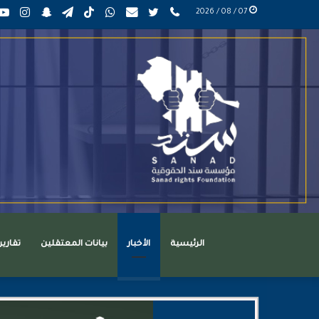
phone
تويتر
mail
واتساب
TikTok
تيلقرام
سناب
انست
07 / 08 / 2026
عربي
تشات
الرئيسية
الأخبار
بيانات المعتقلين
تقاري