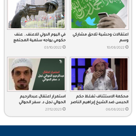
اعتقالات وحشية تلاحق مشاركي
في اليوم الدولي للاعنف.. عنف
وسم
حكومي يواجه سلمية المجتمع
#متضرري_الوظائف_التعليميه
03/10/2022
10/08/2022
محكمة الاستئناف تغلظ حكم
استمرار اعتقال عبدالرحيم
الحبس ضد الشيخ إبراهيم الناصر
الحوالي نجل د. سفر الحوالي
27/12/2023
06/08/2022