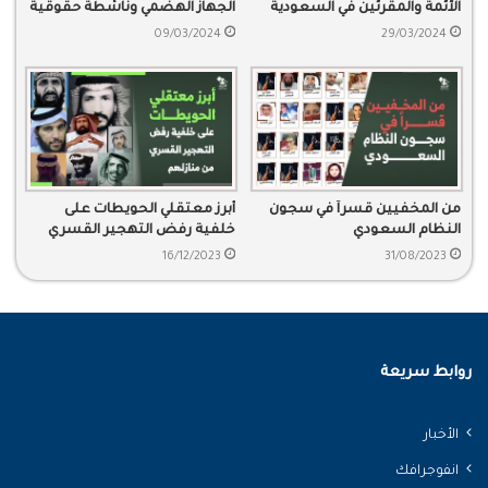
الأئمة والمقرئين في السعودية
الجهاز الهضمي وناشطة حقوقية
رهن الاعتقال التعسفي
09/03/2024
29/03/2024
من المخفيين قسراً في سجون
أبرز معتقلي الحويطات على
النظام السعودي
خلفية رفض التهجير القسري
من منازلهم.
16/12/2023
31/08/2023
روابط سريعة
الأخبار
انفوجرافك