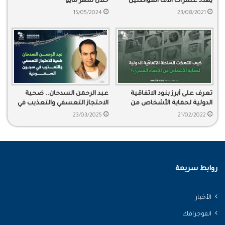
يهدد عشرات آلاف المواطنين
خلال شهر مايو
بالتهجير وعشرات القرى
15/05/2024
23/08/2021
بالتجريف
تعرف على أبرز بنود الاتفاقية
عبد الرحمن السدحان.. ضحية
الدولية لحماية الأشخاص من
الاحتجاز التعسفي والتعذيب في
الإخفاء القسري
سجون السعودية
23/03/2025
21/02/2022
روابط سريعة
الأخبار
انفوجرافك