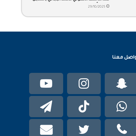
25 عاماً
29/10/2025
اصل معنا
سناب
انستقرام
يوتيوب
تشات
واتساب
TikTok
تيلقرام
phone
تويتر
mail