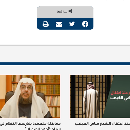
شاركها
فيسبوك
تويتر
مشاركة عبر البريد
طباعة
مماطلة متعمدة يمارسها النظام في 
سراح “أحمد الصويان”