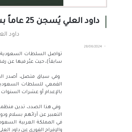
داود العلي يُسجن 25 عاماً بسبب تغريدات ضد التطبيع مع إسرائيل
داود العلي يُسجن 25 عاماً
28/06/2024
تواصل السلطات السعودية اع
سابقاً
)
، حيث عبّر فيها عن رف
وفي سياق متصل، أصدر الق
القمعي للسلطات السعودية 
بالإعدام أو عشرات السنوات
وفي هذا الصدد، تدين منظمة 
التعبير عن آرائهم بسلام ودو
في المملكة العربية السعود
والإفراج الفوري عن داود العل