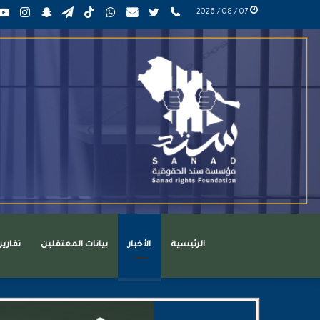
phone
تويتر
mail
واتساب
TikTok
تيلقرام
سناب
انست
07 / 08 / 2026
عربي
تشات
الرئيسية
الأخبار
بيانات المعتقلين
تقاري