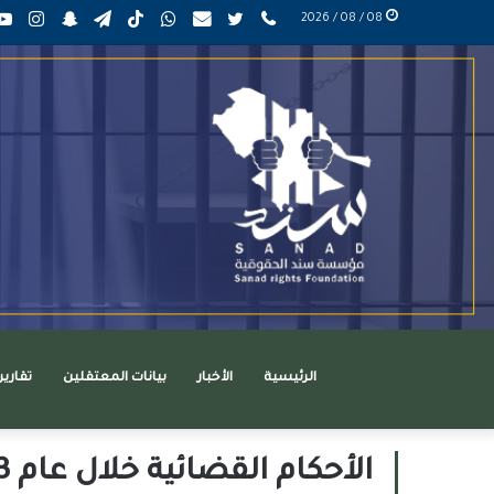
phone
تويتر
mail
واتساب
TikTok
تيلقرام
سناب
انست
08 / 08 / 2026
عربي
تشات
الرئيسية
الأخبار
بيانات المعتقلين
تقاري
الأحكام القضائية خلال عام 2023