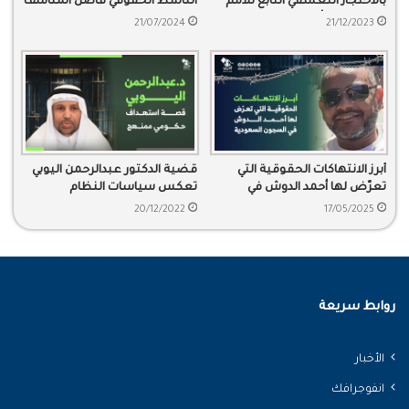
بالاحتجاز التعسفي التابع للأمم
الناشط الحقوقي فاضل المناسف
المتحدة بشأن د. عوض القرني
21/07/2024
21/12/2023
أبرز الانتهاكات الحقوقية التي
قضية الدكتور عبدالرحمن اليوبي
تعرّض لها أحمد الدوش في
تعكس سياسات النظام
السجون السعودية
القمعية
20/12/2022
17/05/2025
روابط سريعة
الأخبار
انفوجرافك