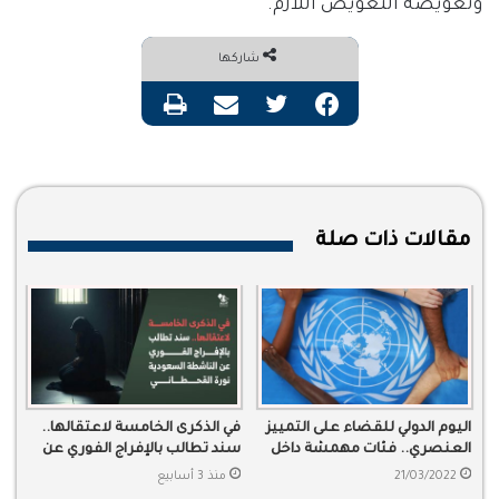
وتعويضه التعويض اللازم.
شاركها
فيسبوك
تويتر
مشاركة عبر البريد
طباعة
مقالات ذات صلة
اليوم الدولي للقضاء على التمييز
في الذكرى الخامسة لاعتقالها..
العنصري.. فئات مهمشة داخل
سند تطالب بالإفراج الفوري عن
السعودية
الناشطة السعودية نورة
21/03/2022
منذ 3 أسابيع
القحطاني