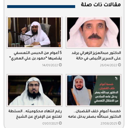
مقالات ذات صلة
الدكتور عبدالعزيز الزهراني يرقد
5 أعوام من الحبس التعسفي
على السرير الأبيض في حالة
يقضيها “حمود بن علي العمري”
خطرة
14/01/2022
26/04/2022
خمسة أعوام خلف القضبان..
رغم انتهاء محكوميته.. السلطة
الدكتور عبدالله بصفر يدخل عامه
تمتنع عن الإفراج عن الشيخ
السادس من الاعتقال التعسفي
“عصام العويد”
01/07/2021
27/08/2025