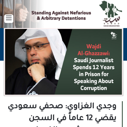
القا
وجدي الغزاوي: صحفي سعودي
يقضي 12 عاماً في السجن