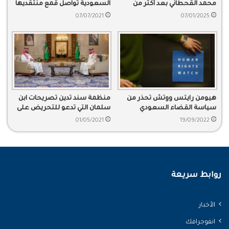
محمد القحطاني بعد أكثر من
السعودية تواصل قمع منتقديها
عامين على انتهاء محكوميته
07/07/2021
07/01/2025
هيومن رايتس ووتش تحذر من
منظمة سند تدين تصريحات ابن
سياسة القضاء السعودي
سلمان التي تدعو للتحريض على
العنف وتبرر استخدامه!
01/05/2021
19/09/2022
روابط سريعة
الأخبار
انفوجرافك