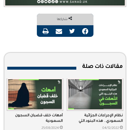
شاركها
فيسبوك
تويتر
مشاركة عبر البريد
طباعة
مقالات ذات صلة
نظام الإجراءات الجزائية
أمهات خلف قضبان السجون
السعودي.. هذه البنود التي
السعودية
انتهكها النظام
25/08/2024
04/12/2022