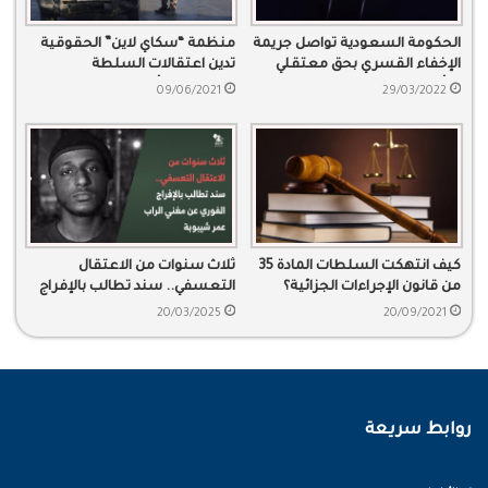
الحكومة السعودية تواصل جريمة
منظمة “سكاي لاين” الحقوقية
الإخفاء القسري بحق معتقلي
تدين اعتقالات السلطة
الرأي
السعودية وأساليب الترهيب
09/06/2021
29/03/2022
كيف انتهكت السلطات المادة 35
ثلاث سنوات من الاعتقال
من قانون الإجراءات الجزائية؟
التعسفي.. سند تطالب بالإفراج
الفوري عن مغني الراب عمر
20/03/2025
20/09/2021
شيبوبة
روابط سريعة