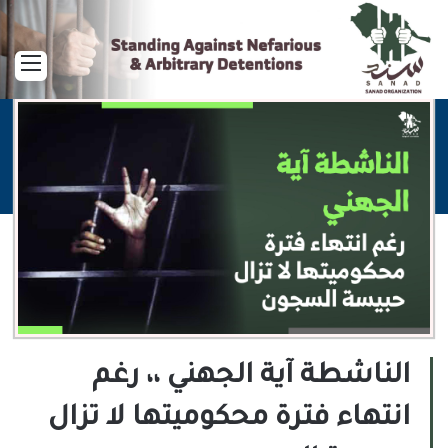
القا
الناشطة آية الجهني ،، رغم
انتهاء فترة محكوميتها لا تزال