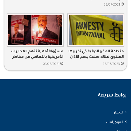
الرأي
23/07/2021
منظمة العفو الدولية في تقريرها
مسؤولة أممية تتهم المخابرات
السنوي هناك صمت يصم الآذان
الأمريكية بالتغاضي عن مخاطر
تجاه سجل السعودية الحقوقي
قتل “خاشقجي”
01/08/2021
28/03/2023
روابط سريعة
الأخبار
انفوجرافك