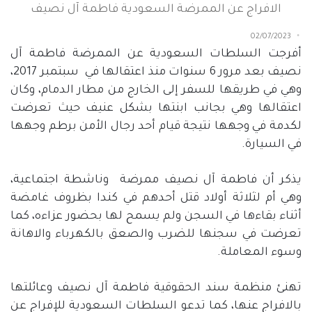
الافراج عن الممرضة السعودية فاطمة آل نصيف
02/07/2023
أفرجت السلطات السعودية عن الممرضة فاطمة آل
نصيف بعد مرور
6
سنوات منذ اعتقالها في
سبتمبر
2017
،
وهي في طريقها للسفر إلى الخارج من مطار الدمام، وكان
اعتقالها وهي بجانب ابنتها بشكل عنيف حيث تعرضت
لكدمة في وجهها نتيجة قيام أحد رجال الأمن برطم وجهها
في السيارة.
يذكر أن فاطمة آل نصيف ممرضة
وناشطة اجتماعية،
وهي أم لثلاثة أولاد قتل أحدهم في كندا بظروف غامضة
أثناء بقاءها في السجن ولم يسمح لها بحضور عزاءه، كما
تعرضت في سجنها للضرب والصعق بالكهرباء والاهانة
وسوء المعاملة.
تهنئ منظمة سند الحقوقية فاطمة آل نصيف وعائلتها
بالافراج عنها، كما تدعو السلطات السعودية للإفراج عن