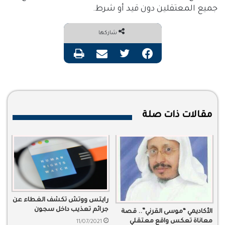
جميع المعتقلين دون قيد أو شرط.
شاركها
فيسبوك
تويتر
مشاركة عبر البريد
طباعة
مقالات ذات صلة
رايتس ووتش تكشف الغطاء عن
جرائم تعذيب داخل سجون
الأكاديمي “موسى القرني”.. قصة
السعودية
معاناة تعكس واقع معتقلي
11/07/2021