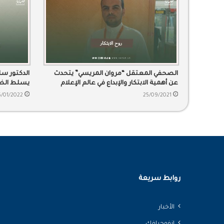
الصحفي المعتقل “مروان المريسي” يتحدث
الدكتور سل
عن أهمية الابتكار والإبداع في عالم الإعلام
يسلط الضو
والصحافة
5/01/2022
25/09/2021
روابط سريعة
الأخبار
انفوجرافك