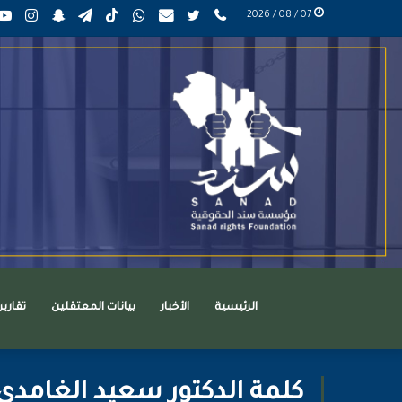
phone
تويتر
mail
واتساب
TikTok
تيلقرام
سناب
انست
07 / 08 / 2026
عربي
تشات
الرئيسية
الأخبار
بيانات المعتقلين
تقاري
كلمة الدكتور سعيد الغامدي في مؤ