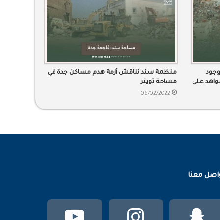
وجود
منظمة سند تناقش أزمة هدم مساكن جدة في
شواهد على
مساحة تويتر
06/02/2022
اصل معنا
سناب
انستقرام
يوتيوب