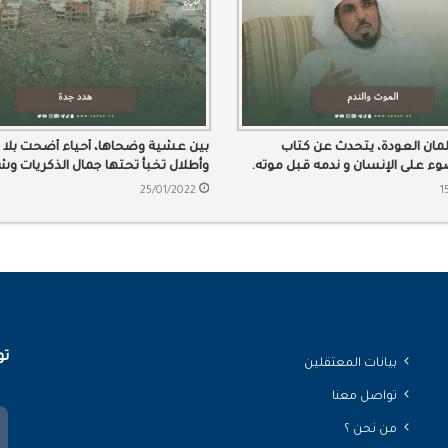
مان العودة، يتحدث عن كتاب
بين عشية وضحاها، أحياء أضحت بلا 
ء على الإنسان و ندمه قبل موته.
وأطلال تخبأ تحتها جمال الذكريات و
القمع والظلم
25/01/2022
1
تو
بيانات المعتقلين
تواصل معنا
من نحن ؟