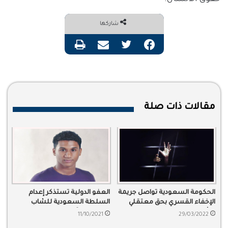
شاركها
فيسبوك
تويتر
مشاركة عبر البريد
طباعة
مقالات ذات صلة
الحكومة السعودية تواصل جريمة
العفو الدولية تستذكر إعدام
الإخفاء القسري بحق معتقلي
السلطة السعودية للشاب
الرأي
“مصطفى آل درويش”
11/10/2021
29/03/2022