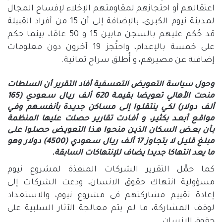
اعتقالهم أو احتجازهم لمقاومتهم الإخلاء لإفساح المجال
لمدينة نيوم الكبرى، بالإضافة إلى أن 15 من أفراد القبيلة
قد حُكم عليهم بالسجن مابين 15 و 50 عامًا، بينما حكم
على خمسة بالإعدام، واحتُجز 19 آخرون دون معلومات
إضافية عن مصيرهم، و أُطلق سراح ثمانية.
وحول
سياسة
التعويض
التعسفية
أفاد التقرير أن السلطات
منحت الأهالي تعويضا بقيمـة 620 ألـف ريـال سـعودي (165
ألـف دولار) لكـي ينتقلـوا إلـى مسـاكن جديـدة بأنفسـهم وفـي
مواقـع أبعـد بكثيـر، و أفـادت تقاريـر حصلت عليها المنظمة
بـأن بعـض السـكان الذيـن منحـوا هـذا التعويـض حصلـوا علـى
مبلـغ قليـل لا يتجـاوز 17 ألـف ريـال سـعودي (4500) دولار وهو
ما يعد انتهاكا جديدا يضاف للإنتهاكات السابقة.
كما حمَّل التقرير الشركات المنفذة لمشروع نيوم
مسؤولية انتهاك حقوق الانسان، ودعت الشركات إلى
إعادة تقييم مشاركتهم في مشروع نيوم، والاستعداد
لوقف المشاركة، ما لم يتم معالجة الآثار السلبية على
حقوق الانسان.