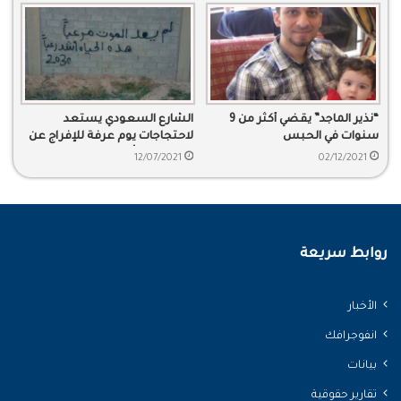
“نذير الماجد” يقضي أكثر من 9
الشارع السعودي يستعد
سنوات في الحبس
لاحتجاجات يوم عرفة للإفراج عن
معتقلي الرأي
12/07/2021
02/12/2021
روابط سريعة
الأخبار
انفوجرافك
بيانات
تقارير حقوقية