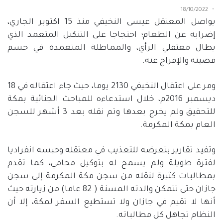
18/10/2022
يواصل المعتقل عيسى النخيفي منذ 15 اكتوبر الجاري،
إضرابه عن الطعام؛ احتجاجا على التنكيل المتعمد الذي
يطال معتقلي الرأي، والمماطلة المتعمدة في حسم
قضيته والإفراج عنه.
ومر على اعتقال النخيفي 2130 يوما، حيث جاء اعتقاله في 18
ديسمبر 2016م، خلال استدعاءه للمباحث الجنائية بمكة
للتحقيق ولم يخرج بعدها وتم نقله بعد 3 أشهر للسجن
العام بمكة المكرمة.
وتفيد تقارير بتعرضه للتعذيب في معتقله وحبسه انفراديا
لفترة طويلة ولم يسمح له بتوكيل محامي، كما تقدم
بمطالبات كثيرة لنقله من سجن مكة المكرمة إلى سجن
جازان حتى تتمكن والدته المسنة ( 82 عاما) من زيارته حيث
أنها لا تقيم في جازان ولا تستطيع السفر لمكة، إلا أن
النظام تجاهل كل مطالباته.