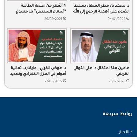
4 أشهر من احتجاز الطالبة
د. محمد بن مطر السهل يسلط
“أسماء السبيعي” بلا مسوغ
الضوء على أهمية الرجوع إلى الله
قانوني
في مواجهة الشيطان وكيده.
26/09/2021
04/01/2022
عامين منذ اعتقال د. علي التواتي
د. عوض القرني.. مايقارب ثمانية
القرشي
أعوام في العزل الانفرادي وتهديد
بالإعدام بسبب تغريدات
27/05/2025
22/12/2023
روابط سريعة
الأخبار