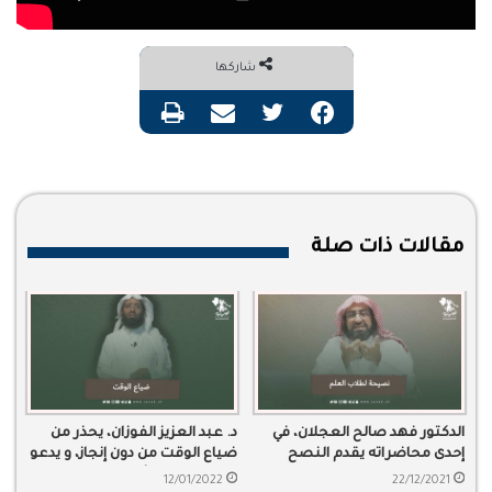
شاركها
فيسبوك
تويتر
مشاركة عبر البريد
طباعة
مقالات ذات صلة
الدكتور فهد صالح العجلان، في
د. عبد العزيز الفوزان، يحذر من
إحدى محاضراته يقدم النصح
ضياع الوقت من دون إنجاز، و يدعو
والإرشاد لطلاب العلوم الشرعية.
للحرص على الأوقات
12/01/2022
22/12/2021