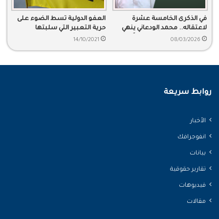
في الذكرى الخامسة عشرة
العفو الدولية تسط الضوء على
لاعتقاله.. محمد الودعاني ينهي
حرية التعبير التي سلبتها
محكوميته ولا يزال معتقلاً
السلطة السعودية
14/10/2021
08/03/2026
روابط سريعة
الأخبار
انفوجرافك
بيانات
تقارير حقوقية
فيديوهات
مقالات