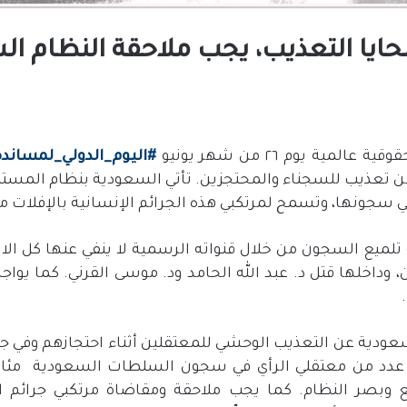
حايا التعذيب، يجب ملاحقة النظام ا
ة يوم ٢٦ من شهر يونيو
#
اليوم
_
الدولي
_
لمساندة
من تعذيب للسجناء والمحتجزين
.
تأتي السعودية بنظام المستب
ي سجونها، وتسمح لمرتكبي هذه الجرائم الإنسانية بالإفلات 
تلميع السجون من خلال قنواته الرسمية لا ينفي عنها كل ال
 وداخلها قتل د
.
عبد الله الحامد ود
.
موسى القرني
.
كما يواج
.
عودية عن التعذيب الوحشي للمعتقلين أثناء احتجازهم وفي ج
دد من معتقلي الرأي في سجون السلطات السعودية
مئا
وبصر النظام
.
كما يجب ملاحقة ومقاضاة مرتكبي جرائم 