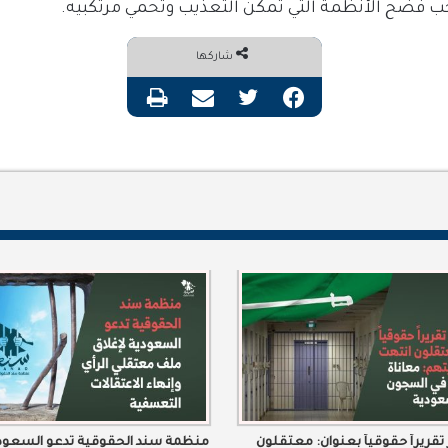
جب فضح الأنظمة التي تمكّن التعذيب وتحمي مرتكبيه
.
شاركها
فيسبوك
تويتر
مشاركة عبر البريد
طباعة
قريراً حقوقياً بعنوان: معتقلون
منظمة سند الحقوقية تدعو السعودي