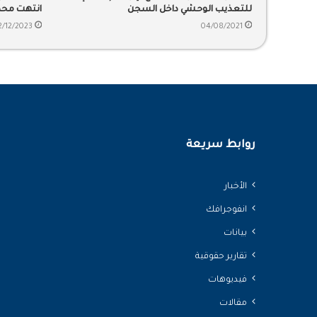
للتعذيب الوحشي داخل السجن
انتهت محك
السجون ا
2/12/2023
04/08/2021
روابط سريعة
الأخبار
انفوجرافك
بيانات
تقارير حقوقية
فيديوهات
مقالات