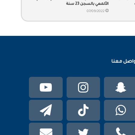
الألمعي بالسجن 23 سنة
07/09/2022
اصل معنا
سناب
انستقرام
يوتيوب
تشات
واتساب
TikTok
تيلقرام
phone
تويتر
mail