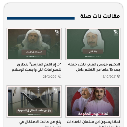
مقالات ذات صلة
الدكتور موسى القرني يلقى حتفه
“د. إبراهيم الفارس” يتطرق
بعد 15 عاما من الظلم داخل
للصراعات التي واجهت الإسلام
المعتقلات الحكومية
منذ أن بعث رسول الله للدعوة
21/12/2021
15/10/2021
لماذا يسجن ابن سلمان الكفاءات
بلغ عن حالات الاعتقال في