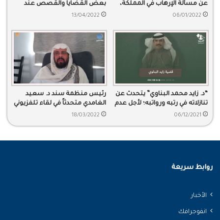
عن مسألة الإرهاب في المملكة،
بعض القضايا والقصص عند
وتهم الإرهاب التي تلاحق البعض.
مقابلته لسجناء المخدرات
13/04/2022
06/01/2022
“د. زايد محمد البناوي” يتحدث عن
رئيس منظمة سند د. سعيد
تنازلاته في رتبه ورواتبه؛ لأجل عدم
الغامدي متحدثاً في لقاء تلفزيوني
الفتنة ولأجل بلده.
عن زيارة جونسون للسعودية في
18/03/2022
06/12/2021
هذا التوقيت
روابط سريعة
الأخبار
انفوجرافك