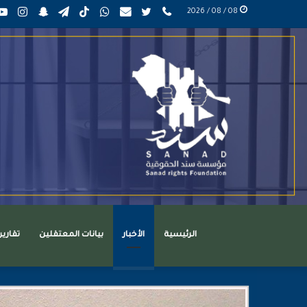
phone
تويتر
mail
واتساب
TikTok
تيلقرام
سناب
انست
08 / 08 / 2026
عربي
تشات
الرئيسية
الأخبار
بيانات المعتقلين
تقاري