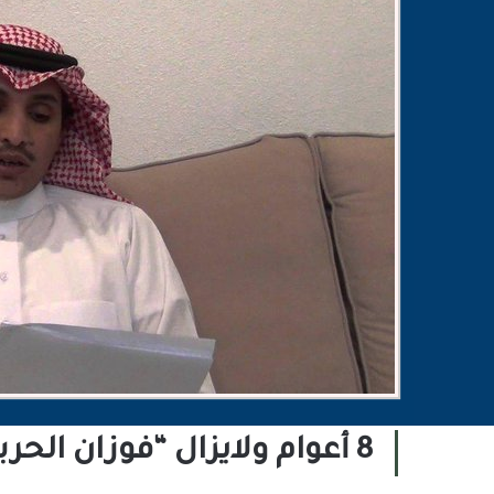
8 أعوام ولايزال “فوزان الحربي” يكابد حكمه الجائر