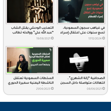
في غياهب سجون السعودية،
التعذيب الوحشي يقتل الشاب
تسع سنوات على اعتقال إسراء
“عبد الله علي” ووالدته تطالب
الغمغام
بالعدالة
19/08/2021
17/12/2024
الصحافية “زانة الشهري”..
السلطات السعودية تعتقل
انتهاكات متواصلة داخل السجن
الناشطة اليمنية سميرة الحوري
ونجلها أحمد الحريري
21/06/2023
08/06/2021