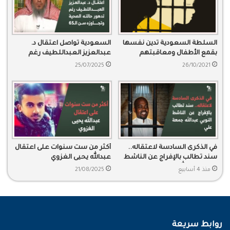
السلطة السعودية تدين نفسها
السعودية تواصل اعتقال د.
بقمع الأطفال ومعاقبتهم
عبدالعزيز العبداللطيف رغم
تدهور حالته الصحية وتجاوزه سن
25/07/2025
26/10/2021
الـ65
في الذكرى السادسة لاعتقاله..
أكثر من ست سنوات على اعتقال
سند تطالب بالإفراج عن الناشط
عبدالله يحيى الغزوي
النوبي عبدالله جمعة علي
منذ 4 أسابيع
21/08/2025
روابط سريعة