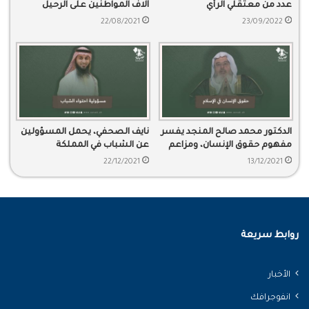
عدد من معتقلي الرأي
آلاف المواطنين على الرحيل
22/08/2021
23/09/2022
الدكتور محمد صالح المنجد يفسر
نايف الصحفي، يحمل المسؤولين
مفهوم حقوق الإنسان، ومزاعم
عن الشباب في المملكة
المجتمع الدولي في صون الحقوق
وسلوكهم السيء الذي يهلك
22/12/2021
13/12/2021
مستقبلهم.
روابط سريعة
الأخبار
انفوجرافك