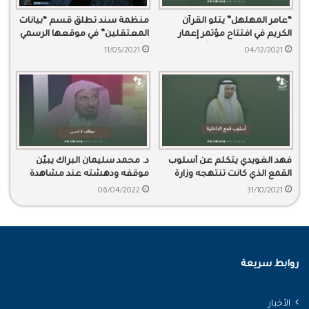
“عامر المهلهل” يتلو القرآن
منظمة سند تطلق قسم “بيانات
الكريم في افتتاح مؤتمر إعمار
المعتقلين” في موقعها الرسمي
مكة المكرمة برعاية الأمير خالد
11/05/2021
04/12/2021
الفيصل.
فهد الغويدي يتكلم عن أسلوب
د. محمد سليمان البراك يبيّن
القمع الذي كانت تنتهجه وزارة
موقفه ودهشته عند مشاهدة
الداخلية خلال وجود سعد الجبري
الكعبة وهو في الحج
06/04/2022
31/10/2021
في الوزارة
روابط سريعة
الأخبار