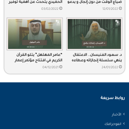
ضياع الوقت من دون إنجاز، و يدعو
الحميدي يتحدث عن أهمية توفير
للحرص على الأوقات
النظام مساحة لاستقلالية
03/02/2022
12/01/2022
الأشخاص
د. سعود الفنيسان.. الاعتقال
“عامر المهلهل” يتلو القرآن
ينهي سلسلة إنجازاته وعطاءه
الكريم في افتتاح مؤتمر إعمار
المتواصل
مكة المكرمة برعاية الأمير خالد
04/12/2021
24/01/2022
الفيصل.
روابط سريعة
الأخبار
انفوجرافك